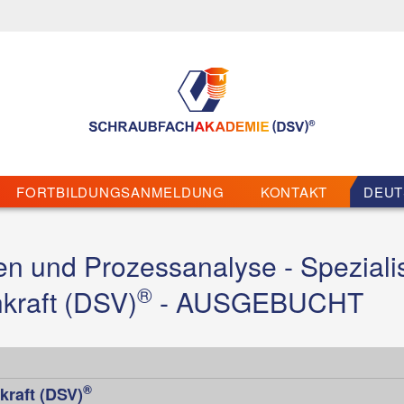
FORTBILDUNGSANMELDUNG
KONTAKT
DEUT
n und Prozessanalyse - Spezial
®
hkraft (DSV)
- AUSGEBUCHT
®
kraft (DSV)