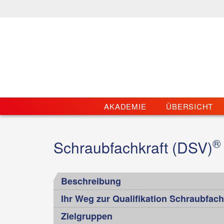
AKADEMIE
ÜBERSICHT
®
Schraubfachkraft (DSV)
Beschreibung
Ihr Weg zur Qualifikation Schraubfach
Schraubenverbindungen gewinnen vor dem Hinter
Zielgruppen
Bedeutung. Als lösbare Verbindungen ermöglich