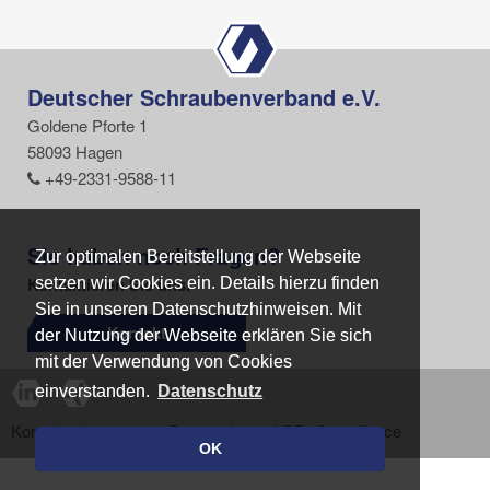
Deutscher Schraubenverband e.V.
Goldene Pforte 1
58093 Hagen
+49-2331-9588-11
Sie haben noch Fragen?
Zur optimalen Bereitstellung der Webseite
Zur optimalen Bereitstellung der Webseite
Kontaktieren Sie uns.
setzen wir Cookies ein. Details hierzu finden
setzen wir Cookies ein. Details hierzu finden
Sie in unseren Datenschutzhinweisen. Mit
Sie in unseren Datenschutzhinweisen. Mit
Kontakt
der Nutzung der Webseite erklären Sie sich
der Nutzung der Webseite erklären Sie sich
mit der Verwendung von Cookies
mit der Verwendung von Cookies
einverstanden.
einverstanden.
Datenschutz
Datenschutz
Kontakt
Impressum
Datenschutz
AGB
Compliance
OK
OK