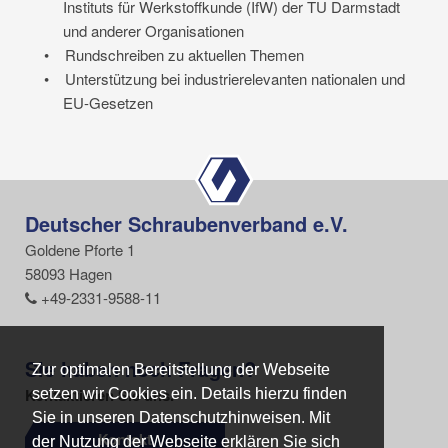
Instituts für Werkstoffkunde (IfW) der TU Darmstadt
und anderer Organisationen
•
Rundschreiben zu aktuellen Themen
•
Unterstützung bei industrierelevanten nationalen und
EU-Gesetzen
Deutscher Schraubenverband e.V.
Goldene Pforte 1
58093 Hagen
+49-2331-9588-11
Sie haben noch Fragen?
Zur optimalen Bereitstellung der Webseite
Zur optimalen Bereitstellung der Webseite
Kontaktieren Sie uns.
setzen wir Cookies ein. Details hierzu finden
setzen wir Cookies ein. Details hierzu finden
Sie in unseren Datenschutzhinweisen. Mit
Sie in unseren Datenschutzhinweisen. Mit
Kontakt
der Nutzung der Webseite erklären Sie sich
der Nutzung der Webseite erklären Sie sich