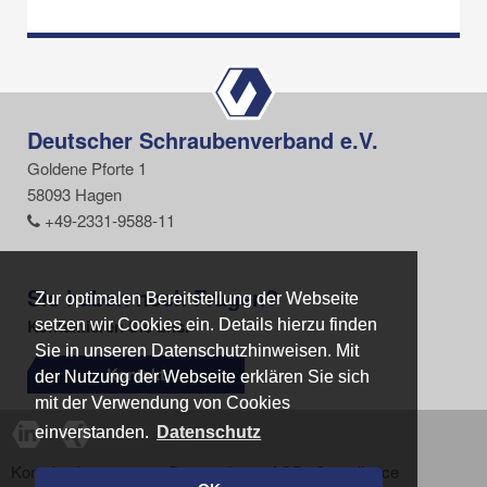
Deutscher Schraubenverband e.V.
Goldene Pforte 1
58093 Hagen
+49-2331-9588-11
Sie haben noch Fragen?
Zur optimalen Bereitstellung der Webseite
Zur optimalen Bereitstellung der Webseite
Kontaktieren Sie uns.
setzen wir Cookies ein. Details hierzu finden
setzen wir Cookies ein. Details hierzu finden
Sie in unseren Datenschutzhinweisen. Mit
Sie in unseren Datenschutzhinweisen. Mit
Kontakt
der Nutzung der Webseite erklären Sie sich
der Nutzung der Webseite erklären Sie sich
mit der Verwendung von Cookies
mit der Verwendung von Cookies
einverstanden.
einverstanden.
Datenschutz
Datenschutz
Kontakt
Impressum
Datenschutz
AGB
Compliance