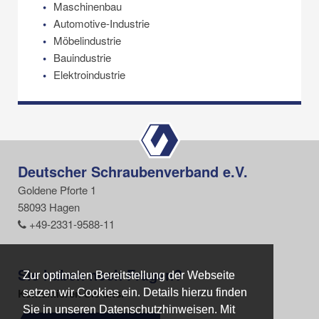
Maschinenbau
Automotive-Industrie
Möbelindustrie
Bauindustrie
Elektroindustrie
Deutscher Schraubenverband e.V.
Goldene Pforte 1
58093 Hagen
+49-2331-9588-11
Sie haben noch Fragen?
Zur optimalen Bereitstellung der Webseite
Zur optimalen Bereitstellung der Webseite
Kontaktieren Sie uns.
setzen wir Cookies ein. Details hierzu finden
setzen wir Cookies ein. Details hierzu finden
Sie in unseren Datenschutzhinweisen. Mit
Sie in unseren Datenschutzhinweisen. Mit