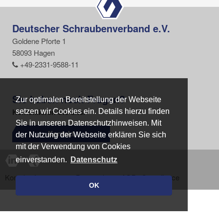
Deutscher Schraubenverband e.V.
Goldene Pforte 1
58093 Hagen
+49-2331-9588-11
Sie haben noch Fragen?
Zur optimalen Bereitstellung der Webseite
Zur optimalen Bereitstellung der Webseite
Kontaktieren Sie uns.
setzen wir Cookies ein. Details hierzu finden
setzen wir Cookies ein. Details hierzu finden
Sie in unseren Datenschutzhinweisen. Mit
Sie in unseren Datenschutzhinweisen. Mit
Kontakt
der Nutzung der Webseite erklären Sie sich
der Nutzung der Webseite erklären Sie sich
mit der Verwendung von Cookies
mit der Verwendung von Cookies
einverstanden.
einverstanden.
Datenschutz
Datenschutz
Kontakt
Impressum
Datenschutz
AGB
Compliance
OK
OK