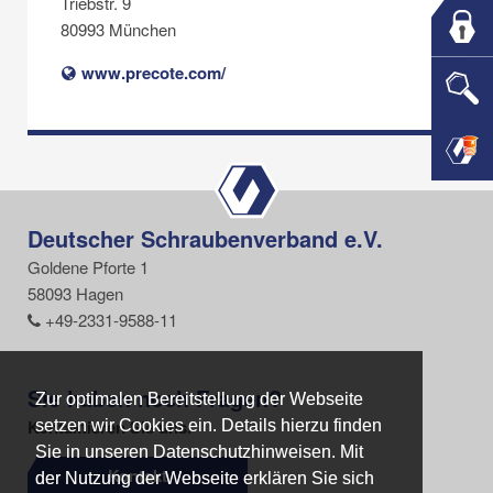
Triebstr. 9
80993 München
www.precote.com/
Deutscher Schraubenverband e.V.
Goldene Pforte 1
58093 Hagen
+49-2331-9588-11
Sie haben noch Fragen?
Zur optimalen Bereitstellung der Webseite
Zur optimalen Bereitstellung der Webseite
Kontaktieren Sie uns.
setzen wir Cookies ein. Details hierzu finden
setzen wir Cookies ein. Details hierzu finden
Sie in unseren Datenschutzhinweisen. Mit
Sie in unseren Datenschutzhinweisen. Mit
Kontakt
der Nutzung der Webseite erklären Sie sich
der Nutzung der Webseite erklären Sie sich