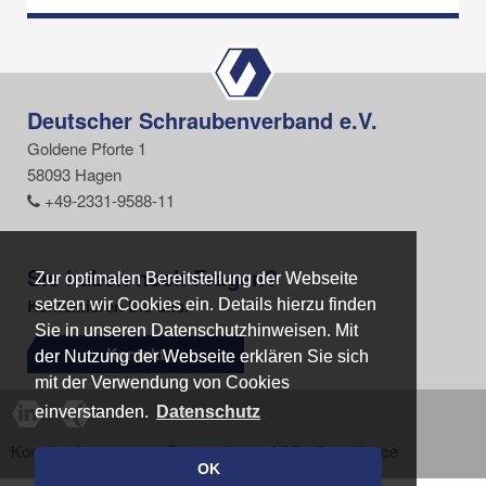
Deutscher Schraubenverband e.V.
Goldene Pforte 1
58093 Hagen
+49-2331-9588-11
Sie haben noch Fragen?
Zur optimalen Bereitstellung der Webseite
Zur optimalen Bereitstellung der Webseite
Kontaktieren Sie uns.
setzen wir Cookies ein. Details hierzu finden
setzen wir Cookies ein. Details hierzu finden
Sie in unseren Datenschutzhinweisen. Mit
Sie in unseren Datenschutzhinweisen. Mit
Kontakt
der Nutzung der Webseite erklären Sie sich
der Nutzung der Webseite erklären Sie sich
mit der Verwendung von Cookies
mit der Verwendung von Cookies
einverstanden.
einverstanden.
Datenschutz
Datenschutz
Kontakt
Impressum
Datenschutz
AGB
Compliance
OK
OK