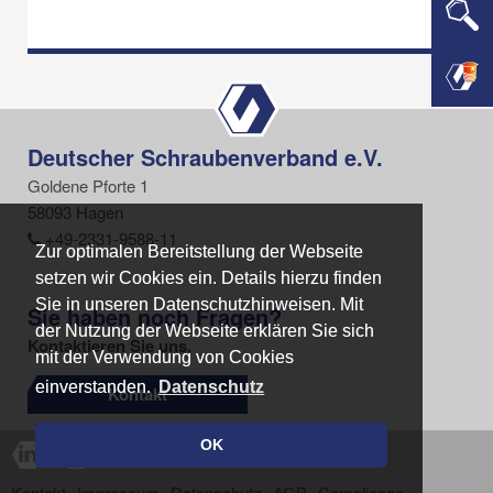
Deutscher Schraubenverband e.V.
Goldene Pforte 1
58093 Hagen
+49-2331-9588-11
Zur optimalen Bereitstellung der Webseite
Zur optimalen Bereitstellung der Webseite
setzen wir Cookies ein. Details hierzu finden
setzen wir Cookies ein. Details hierzu finden
Sie in unseren Datenschutzhinweisen. Mit
Sie in unseren Datenschutzhinweisen. Mit
Sie haben noch Fragen?
der Nutzung der Webseite erklären Sie sich
der Nutzung der Webseite erklären Sie sich
Kontaktieren Sie uns.
mit der Verwendung von Cookies
mit der Verwendung von Cookies
einverstanden.
einverstanden.
Datenschutz
Datenschutz
Kontakt
OK
OK
Kontakt
Impressum
Datenschutz
AGB
Compliance