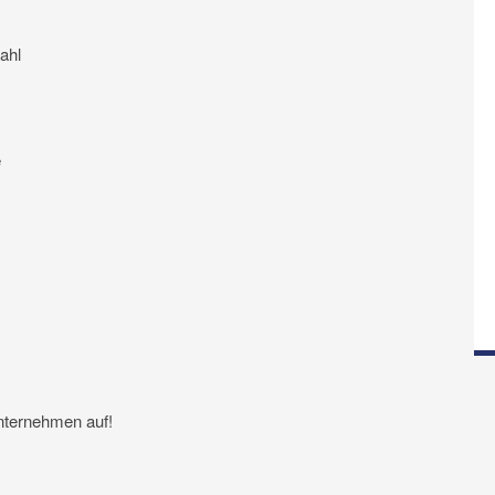
ahl
e
nternehmen auf!