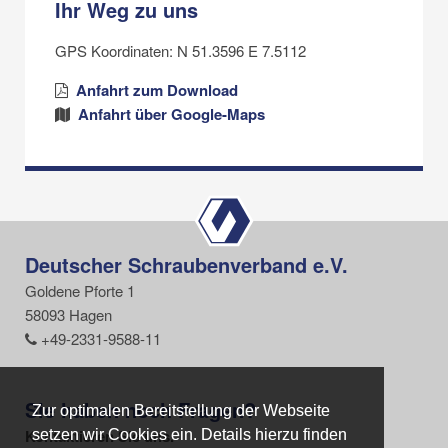
Ihr Weg zu uns
GPS Koordinaten: N 51.3596 E 7.5112
Anfahrt zum Download
Anfahrt über Google-Maps
Deutscher Schraubenverband e.V.
Goldene Pforte 1
58093 Hagen
+49-2331-9588-11
Sie haben noch Fragen?
Zur optimalen Bereitstellung der Webseite
Zur optimalen Bereitstellung der Webseite
Kontaktieren Sie uns.
setzen wir Cookies ein. Details hierzu finden
setzen wir Cookies ein. Details hierzu finden