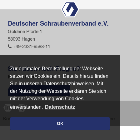
Deutscher Schraubenverband e.V.
Goldene Pforte 1
58093 Hagen
+49-2331-9588-11
Sie haben noch Fragen?
Zur optimalen Bereitstellung der Webseite
Zur optimalen Bereitstellung der Webseite
Kontaktieren Sie uns.
setzen wir Cookies ein. Details hierzu finden
setzen wir Cookies ein. Details hierzu finden
Sie in unseren Datenschutzhinweisen. Mit
Sie in unseren Datenschutzhinweisen. Mit
Kontakt
der Nutzung der Webseite erklären Sie sich
der Nutzung der Webseite erklären Sie sich
mit der Verwendung von Cookies
mit der Verwendung von Cookies
einverstanden.
einverstanden.
Datenschutz
Datenschutz
Kontakt
Impressum
Datenschutz
AGB
Compliance
OK
OK