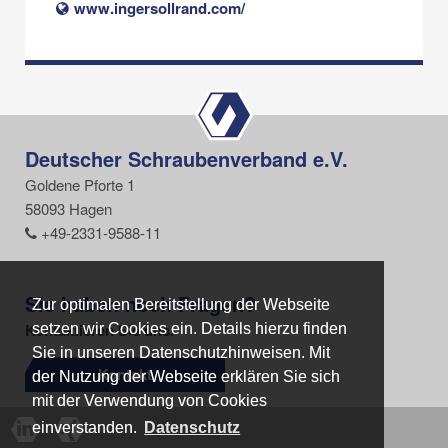
www.ingersollrand.com/
Deutscher Schraubenverband e.V.
Goldene Pforte 1
58093 Hagen
+49-2331-9588-11
Sie haben noch Fragen?
Zur optimalen Bereitstellung der Webseite
Zur optimalen Bereitstellung der Webseite
Kontaktieren Sie uns.
setzen wir Cookies ein. Details hierzu finden
setzen wir Cookies ein. Details hierzu finden
Sie in unseren Datenschutzhinweisen. Mit
Sie in unseren Datenschutzhinweisen. Mit
Kontakt
der Nutzung der Webseite erklären Sie sich
der Nutzung der Webseite erklären Sie sich
mit der Verwendung von Cookies
mit der Verwendung von Cookies
einverstanden.
einverstanden.
Datenschutz
Datenschutz