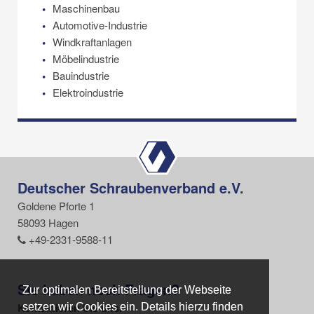
Maschinenbau
Automotive-Industrie
Windkraftanlagen
Möbelindustrie
Bauindustrie
Elektroindustrie
Deutscher Schraubenverband e.V.
Goldene Pforte 1
58093 Hagen
+49-2331-9588-11
Sie haben noch Fragen?
Zur optimalen Bereitstellung der Webseite
Zur optimalen Bereitstellung der Webseite
Kontaktieren Sie uns.
setzen wir Cookies ein. Details hierzu finden
setzen wir Cookies ein. Details hierzu finden