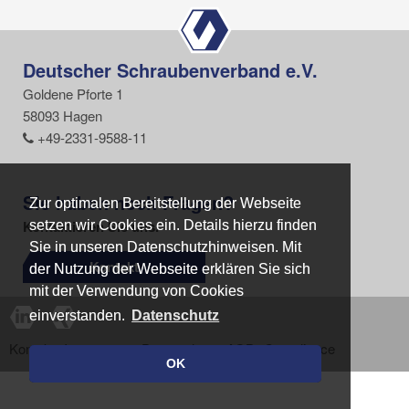
Deutscher Schraubenverband e.V.
Goldene Pforte 1
58093 Hagen
+49-2331-9588-11
Sie haben noch Fragen?
Zur optimalen Bereitstellung der Webseite
Zur optimalen Bereitstellung der Webseite
Kontaktieren Sie uns.
setzen wir Cookies ein. Details hierzu finden
setzen wir Cookies ein. Details hierzu finden
Sie in unseren Datenschutzhinweisen. Mit
Sie in unseren Datenschutzhinweisen. Mit
Kontakt
der Nutzung der Webseite erklären Sie sich
der Nutzung der Webseite erklären Sie sich
mit der Verwendung von Cookies
mit der Verwendung von Cookies
einverstanden.
einverstanden.
Datenschutz
Datenschutz
Kontakt
Impressum
Datenschutz
AGB
Compliance
OK
OK