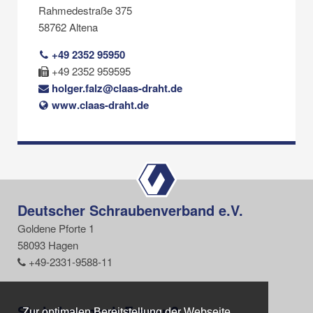
Rahmedestraße 375
58762 Altena
+49 2352 95950
+49 2352 959595
holger.falz@claas-draht.de
www.claas-draht.de
Deutscher Schraubenverband e.V.
Goldene Pforte 1
58093 Hagen
+49-2331-9588-11
Sie haben noch Fragen?
Zur optimalen Bereitstellung der Webseite
Zur optimalen Bereitstellung der Webseite