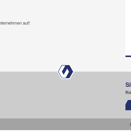
nternehmen auf!
S
Ko