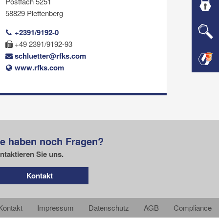
Postfach 5251
58829 Plettenberg
+2391/9192-0
+49 2391/9192-93
schluetter@rfks.com
www.rfks.com
ie haben noch Fragen?
ntaktieren Sie uns.
Kontakt
Kontakt
Impressum
Datenschutz
AGB
Compliance