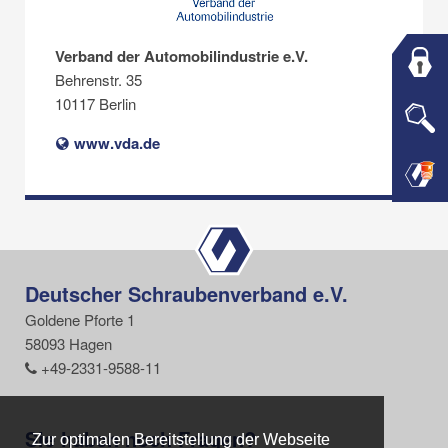
Verband der Automobilindustrie e.V.
Behrenstr. 35
10117 Berlin
www.vda.de
Deutscher Schraubenverband e.V.
Goldene Pforte 1
58093 Hagen
+49-2331-9588-11
Sie haben noch Fragen?
Zur optimalen Bereitstellung der Webseite
Zur optimalen Bereitstellung der Webseite