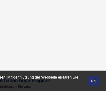
sen. Mit der Nutzung der Webseite erklären Sie
sen. Mit der Nutzung der Webseite erklären Sie
ie haben noch Fragen?
OK
OK
ntaktieren Sie uns.
Kontakt