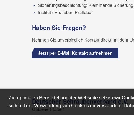
Sicherungsbeschichtung: Klemmende Sicherung
Institut / Prüflabor: Prüflabor
Haben Sie Fragen?
Nehmen Sie unverbindlich Kontakt direkt mit dem U
Jetzt per E-Mail Kontakt aufnehmen
Zur optimalen Bereitstellung der Webseite setzen wir Cooki
Zur optimalen Bereitstellung der Webseite setzen wir Cooki
Deutscher Schraubenverband e.V.
sich mit der Verwendung von Cookies einverstanden.
sich mit der Verwendung von Cookies einverstanden.
Date
Date
Goldene Pforte 1
58093 Hagen
+49-2331-9588-11