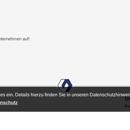
nternehmen auf!
es ein. Details hierzu finden Sie in unseren Datenschutzhinwei
es ein. Details hierzu finden Sie in unseren Datenschutzhinwei
S
nschutz
nschutz
Ko