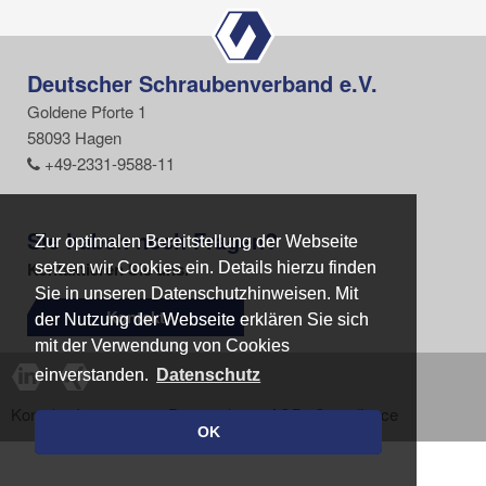
Deutscher Schraubenverband e.V.
Goldene Pforte 1
58093 Hagen
+49-2331-9588-11
Sie haben noch Fragen?
Zur optimalen Bereitstellung der Webseite
Zur optimalen Bereitstellung der Webseite
Kontaktieren Sie uns.
setzen wir Cookies ein. Details hierzu finden
setzen wir Cookies ein. Details hierzu finden
Sie in unseren Datenschutzhinweisen. Mit
Sie in unseren Datenschutzhinweisen. Mit
Kontakt
der Nutzung der Webseite erklären Sie sich
der Nutzung der Webseite erklären Sie sich
mit der Verwendung von Cookies
mit der Verwendung von Cookies
einverstanden.
einverstanden.
Datenschutz
Datenschutz
Kontakt
Impressum
Datenschutz
AGB
Compliance
OK
OK