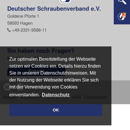
Deutscher Schraubenverband e.V.
Goldene Pforte 1
58093 Hagen
+49-2331-9588-11
Sie haben noch Fragen?
Kontaktieren Sie uns.
Zur optimalen Bereitstellung der Webseite
Zur optimalen Bereitstellung der Webseite
setzen wir Cookies ein. Details hierzu finden
setzen wir Cookies ein. Details hierzu finden
Kontakt
Sie in unseren Datenschutzhinweisen. Mit
Sie in unseren Datenschutzhinweisen. Mit
der Nutzung der Webseite erklären Sie sich
der Nutzung der Webseite erklären Sie sich
mit der Verwendung von Cookies
mit der Verwendung von Cookies
einverstanden.
einverstanden.
Datenschutz
Datenschutz
Kontakt
Impressum
Datenschutz
AGB
Compliance
OK
OK